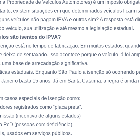
 a Propriedade de Veículos Automotores) é um imposto obrigató
ntanto, existem situações em que determinados veículos ficam 
lguns veículos não pagam IPVA e outros sim? A resposta está di
do veículo, sua utilização e até mesmo a legislação estadual.
ulos são isentos do IPVA?
isenção está no tempo de fabricação. Em muitos estados, quando
e deixa de ser taxado. Isso acontece porque o veículo já foi a
 uma base de arrecadação significativa.
líticas estaduais. Enquanto São Paulo a isenção só ocorrendo 
 Janeiro basta 15 anos. Já em Santa Catarina, a regra é ainda m
.
em casos especiais de isenção como:
dores registrados como “placa preta”.
issão (incentivo de alguns estados)
a PcD (pessoas com deficiência).
ais, usados em serviços públicos.