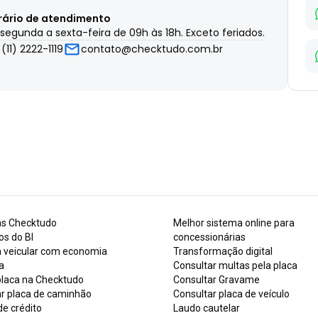
rário de atendimento
segunda a sexta-feira de 09h às 18h. Exceto feriados.
(11) 2222-1119
contato@checktudo.com.br
as Checktudo
Melhor sistema online para
os do BI
concessionárias
a veicular com economia
Transformação digital
a
Consultar multas pela placa
placa na Checktudo
Consultar Gravame
ar placa de caminhão
Consultar placa de veículo
de crédito
Laudo cautelar