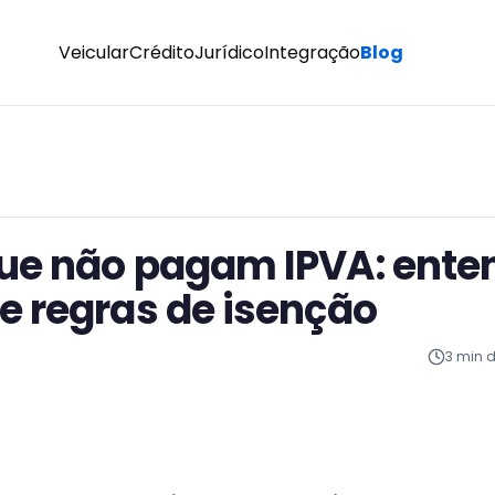
Veicular
Crédito
Jurídico
Integração
Blog
ue não pagam IPVA: ente
e regras de isenção
3
min de