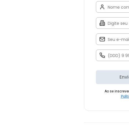
Env
Ao se inscrev
Polít