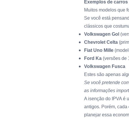
Exemplos de carros
Muitos modelos que f
Se você está pensand
clássicos que costum
Volkswagen Gol
(ver
Chevrolet Celta
(prim
Fiat Uno Mille
(modelo
Ford Ka
(versões de 
Volkswagen Fusca
Estes são apenas alg
Se você pretende com
as informações import
A isenção do IPVA é 
antigos. Porém, cada 
planejar essa econom