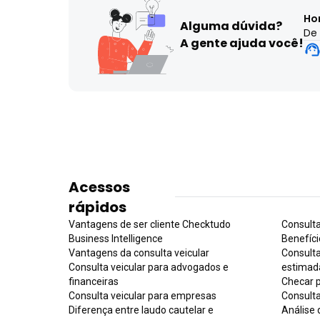
Ho
Alguma dúvida?
De 
A gente ajuda você!
Acessos
rápidos
Vantagens de ser cliente Checktudo
Consult
Business Intelligence
Benefíci
Vantagens da consulta veicular
Consult
Consulta veicular para advogados e
estimad
financeiras
Checar 
Consulta veicular para empresas
Consult
Diferença entre laudo cautelar e
Análise 