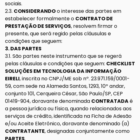
sociais.
2.3.
CONSIDERANDO
o interesse das partes em
estabelecer formalmente o
CONTRATO DE
PRESTAÇÃO DE SERVIÇOS
, resolvem firmar o
presente, que será regido pelas cláusulas e
condições que seguem:
3. DAS PARTES
3.1. São partes neste instrumento que se regerá
pelas cláusulas e condições que seguem:
CHECKLIST
SOLUÇÕES EM TECNOLOGIA DA INFORMAÇÃO
EIRELI
, inscrita no CNPJ/ME sob nº. 23.971.159/0001-
59, com sede na Alameda Santos, 1293, 10º andar,
conjunto 101, Cerqueira César, São Paulo/SP, CEP
01419-904, doravante denominada
CONTRATADA
é
a pessoa jurídica ou física, quando relacionados aos
serviços de crédito, identificada na Ficha de Adesão
e/ou Aceite Eletrônico, doravante denominado (a)
CONTRATANTE
, designadas conjuntamente como
PARTES
.