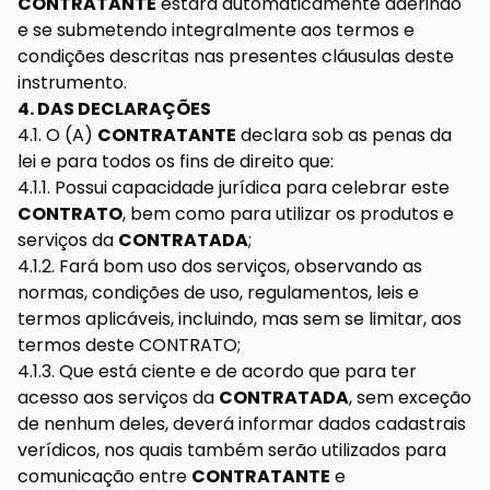
CONTRATANTE
estará automaticamente aderindo
e se submetendo integralmente aos termos e
condições descritas nas presentes cláusulas deste
instrumento.
4. DAS DECLARAÇÕES
4.1. O (A)
CONTRATANTE
declara sob as penas da
lei e para todos os fins de direito que:
4.1.1. Possui capacidade jurídica para celebrar este
CONTRATO
, bem como para utilizar os produtos e
serviços da
CONTRATADA
;
4.1.2. Fará bom uso dos serviços, observando as
normas, condições de uso, regulamentos, leis e
termos aplicáveis, incluindo, mas sem se limitar, aos
termos deste CONTRATO;
4.1.3. Que está ciente e de acordo que para ter
acesso aos serviços da
CONTRATADA
, sem exceção
de nenhum deles, deverá informar dados cadastrais
verídicos, nos quais também serão utilizados para
comunicação entre
CONTRATANTE
e