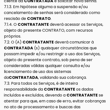
cliente da
CONTRATADA
e solicitar nova senha.
7.1.3. Em hipótese alguma a suspensão e/ou
cancelamento de senhas será considerado como
rescisão de
CONTRATO
.
7.1.4. O
CONTRATANTE
deverá acessar os Serviços,
objeto do presente CONTRATO, com recursos
próprios.
7.2. O (A)
CONTRATANTE
deverá comunicar à
CONTRATADA
(s) quaisquer circunstâncias que
possam impedir e/ou restringir o uso dos Serviços,
objeto do presente contrato, sob pena de ser
consideradas válidas qualquer consulta e/ou
licenciamento de uso dos sistemas
da
CONTRATADA
, validando sua cobrança.
7.3. Para todos os Serviços, é de inteira
responsabilidade da
CONTRATANTE
os dados
incluídos e excluídos, devendo a
CONTRATANTE
se
atentar para que, em caso de erro, evitar cobranças
no ato de processamento e buscas das