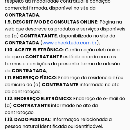
respeito da modalidade contratual e condição
comercial firmada, disponível no site da
CONTRATADA
.
1.9. DESCRITIVO DE CONSULTAS ONLINE:
Página na
web que descreve os produtos e serviços disponíveis
ao (a)
CONTRATANTE
, disponibilizado no site da
CONTRATADA
(
www.checktudo.com.br
);
1.10. ACEITE ELETRÔNICO:
Confirmação eletrônica
de que o
CONTRATANTE
está de acordo com os
termos e condições do presente termo de adesão
da
CONTRATADA
;
1.11. ENDEREÇO FÍSICO:
Endereço da residência e/ou
domicílio do (a)
CONTRATANTE
informado no ato
da contratação;
1.12. ENDEREÇO ELETRÔNICO:
Endereço de e-mail do
(a)
CONTRATANTE
informado no ato da
contratação.
1.13. DADO PESSOAL:
Informação relacionada a
pessoa natural identificada ou identificável.