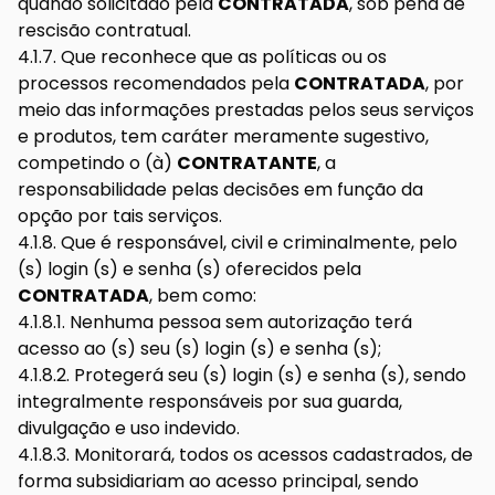
quando solicitado pela
CONTRATADA
, sob pena de
rescisão contratual.
4.1.7. Que reconhece que as políticas ou os
processos recomendados pela
CONTRATADA
, por
meio das informações prestadas pelos seus serviços
e produtos, tem caráter meramente sugestivo,
competindo o (à)
CONTRATANTE
, a
responsabilidade pelas decisões em função da
opção por tais serviços.
4.1.8. Que é responsável, civil e criminalmente, pelo
(s) login (s) e senha (s) oferecidos pela
CONTRATADA
, bem como:
4.1.8.1. Nenhuma pessoa sem autorização terá
acesso ao (s) seu (s) login (s) e senha (s);
4.1.8.2. Protegerá seu (s) login (s) e senha (s), sendo
integralmente responsáveis por sua guarda,
divulgação e uso indevido.
4.1.8.3. Monitorará, todos os acessos cadastrados, de
forma subsidiariam ao acesso principal, sendo