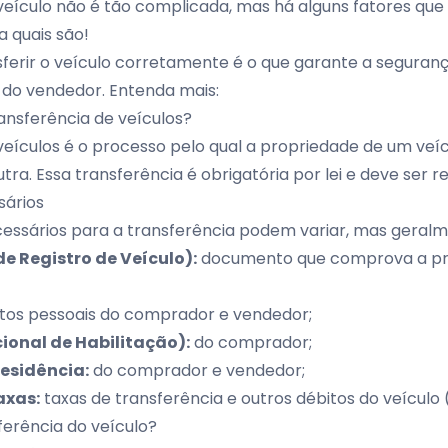
 veículo não é tão complicada, mas há alguns fatores qu
a quais são!
sferir o veículo corretamente é o que garante a seguranç
do vendedor. Entenda mais:
ansferência de veículos?
veículos é o processo pelo qual a propriedade de um veí
ra. Essa transferência é obrigatória por lei e deve ser r
ários
ssários para a transferência podem variar, mas geralm
e Registro de Veículo):
documento que comprova a pr
os pessoais do comprador e vendedor;
ional de Habilitação):
do comprador;
esidência:
do comprador e vendedor;
axas:
taxas de transferência e outros débitos do veículo 
ferência do veículo?