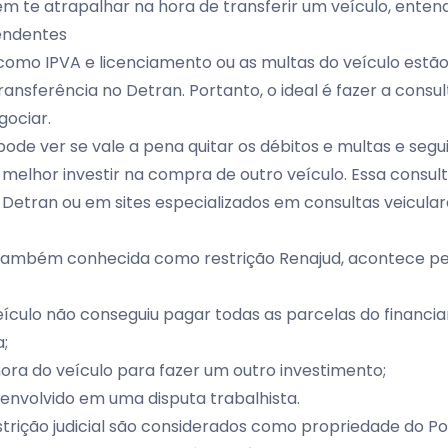
m te atrapalhar na hora de transferir um veículo, enten
endentes
como IPVA e licenciamento ou as multas do veículo estã
transferência no Detran. Portanto, o ideal é fazer a consu
gociar.
ode ver se vale a pena quitar os débitos e multas e segu
 melhor investir na compra de outro veículo. Essa consult
o Detran ou em sites especializados em
consultas veicular
l, também conhecida como restrição Renajud, acontece pe
eículo não conseguiu pagar todas as parcelas do financi
;
hora do veículo para fazer um outro investimento;
 envolvido em uma disputa trabalhista.
trição judicial são considerados como propriedade do Pod