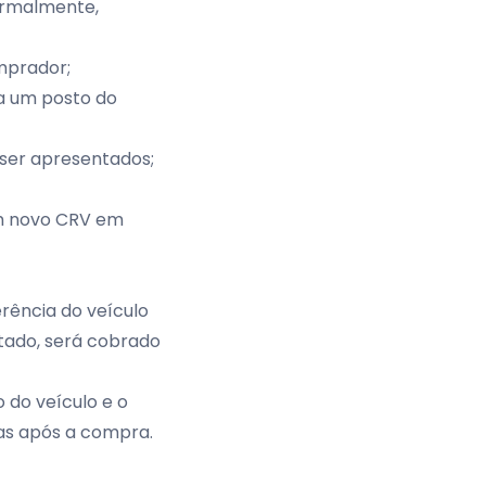
ormalmente,
mprador;
 um posto do
er apresentados;
um novo CRV em
erência do veículo
tado, será cobrado
 do veículo e o
das após a compra.