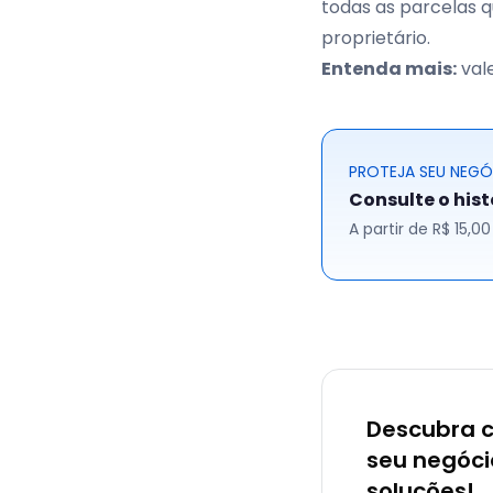
todas as parcelas 
proprietário.
Entenda mais:
val
PROTEJA SEU NEG
Consulte o his
A partir de R$ 15,
Descubra 
seu negóc
soluções!