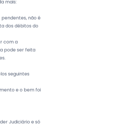
da mais:
o pendentes, não é
lta dos débitos do
ir com a
a pode ser feita
es
.
los seguintes
amento e o bem foi
er Judiciário e só