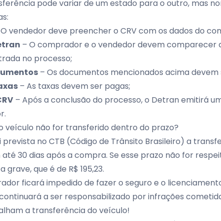
sferência pode variar de um estado para o outro, mas n
s:
 O vendedor deve preencher o CRV com os dados do co
etran
– O comprador e o vendedor devem comparecer a
trada no processo;
cumentos
– Os documentos mencionados acima devem s
axas
– As taxas devem ser pagas;
CRV
– Após a conclusão do processo, o Detran emitirá 
r.
 veículo não for transferido dentro do prazo?
 prevista no CTB (
Código de Trânsito Brasileiro
) a transf
até 30 dias após a compra. Se esse prazo não for respei
a grave, que é de R$ 195,23.
ador ficará impedido de fazer o seguro e o licenciamento
 continuará a ser responsabilizado por infrações cometi
alham a transferência do veículo!