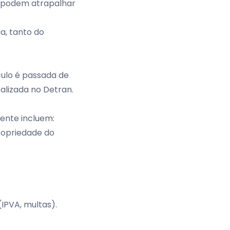
e podem atrapalhar
a, tanto do
culo é passada de
ealizada no Detran.
ente incluem:
opriedade do
(IPVA, multas).