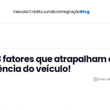
Veicular
Crédito
Jurídico
Integração
Blog
3 fatores que atrapalham 
ência do veículo!
3
min de 