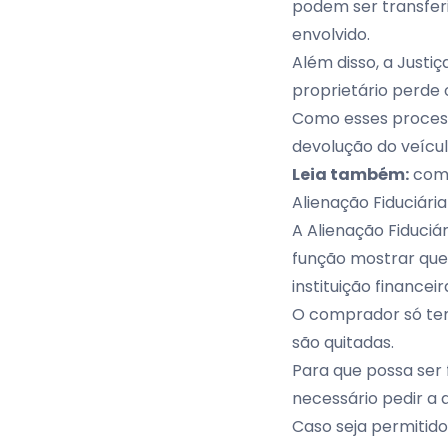
podem ser transferi
envolvido.
Além disso, a Justi
proprietário perde o
Como esses process
devolução do veícul
Leia também:
como
Alienação Fiduciária
A Alienação Fiduciá
função mostrar que
instituição finance
O comprador só tem
são quitadas.
Para que possa ser 
necessário pedir a 
Caso seja permitido