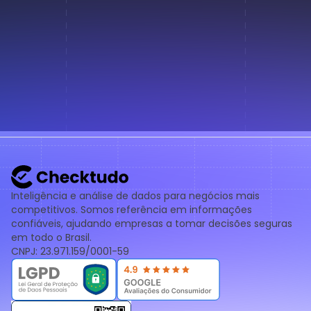
Inteligência e análise de dados para negócios mais
competitivos. Somos referência em informações
confiáveis, ajudando empresas a tomar decisões seguras
em todo o Brasil.
CNPJ: 23.971.159/0001-59