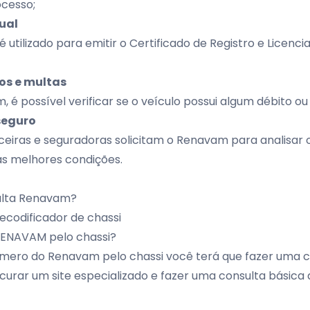
ocesso;
ual
utilizado para emitir o Certificado de Registro e Licenc
os e multas
 é possível verificar se o veículo possui algum débito o
seguro
anceiras e seguradoras solicitam o Renavam para analisar o
as melhores condições.
ulta Renavam?
ecodificador de chassi
RENAVAM pelo chassi?
úmero do Renavam pelo chassi você terá que fazer uma co
ocurar um site especializado e fazer uma consulta básica