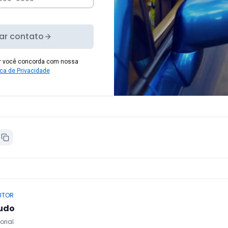
iar contato
er você concorda com nossa
ica de Privacidade
UTOR
udo
orial