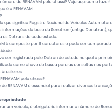
o número do RENAVAM pelo chassi? Veja aqui como fazer!
 que é o RENAVAM:
M?
 que significa Registro Nacional de Veículos Automotore
as informações da base da Senatran (antigo Denatran), q
ra os Detrans de cada estado.
M é composto por 11 caracteres e pode ser comparado
idade.
 ser registrada pelo Detran do estado no qual o primeir
utilizada como chave de busca para as consultas nos port
 brasileiros.
o RENAVAM pelo chassi?
do RENAVAM é essencial para realizar diversas transaç
 propriedade
ar um veículo, é obrigatório informar o número do Ren