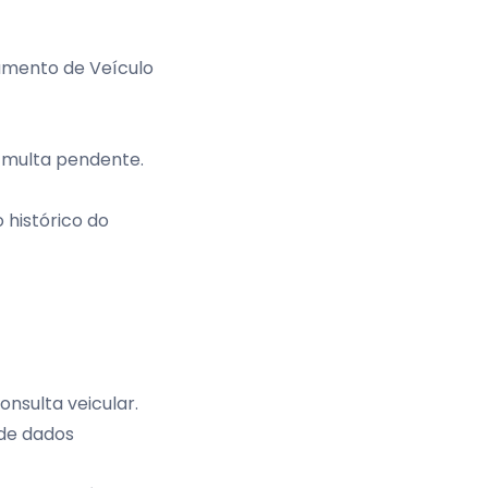
iamento de Veículo
u multa pendente.
 histórico do
nsulta veicular.
 de dados