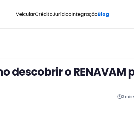
Veicular
Crédito
Jurídico
Integração
Blog
o descobrir o RENAVAM p
2
min d