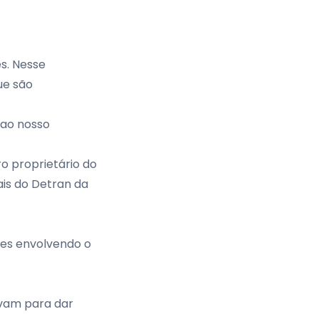
s. Nesse
ue são
 ao nosso
o proprietário do
ais do Detran da
ões envolvendo o
avam para dar