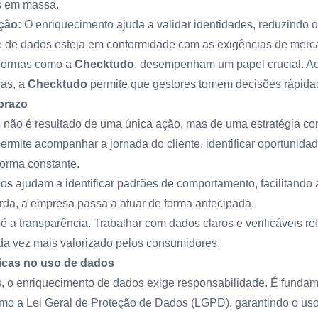
s em massa.
ção:
O enriquecimento ajuda a validar identidades, reduzindo o
e de dados esteja em conformidade com as exigências de merc
aformas como a
Checktudo
, desempenham um papel crucial. Ao
das, a
Checktudo
permite que gestores tomem decisões rápidas
prazo
s não é resultado de uma única ação, mas de uma estratégia co
permite acompanhar a jornada do cliente, identificar oportunida
forma constante.
s ajudam a identificar padrões de comportamento, facilitando 
rda, a empresa passa a atuar de forma antecipada.
é a transparência. Trabalhar com dados claros e verificáveis ref
da vez mais valorizado pelos consumidores.
icas no uso de dados
, o enriquecimento de dados exige responsabilidade. É fundame
omo a Lei Geral de Proteção de Dados (LGPD), garantindo o uso