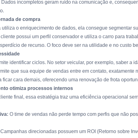
. Dados incompletos geram ruído na comunicação e, conseque
o.
ornada de compra
tiliza o enriquecimento de dados, ela consegue segmentar su
iente possui um perfil conservador e utiliza o carro para traba
sperdício de recurso. O foco deve ser na utilidade e no custo be
essidade
te identificar ciclos. No setor veicular, por exemplo, saber a i
permite que sua equipe de vendas entre em contato, exatament
ficar cara demais, oferecendo uma renovação de frota oportun
to otimiza processos internos
liente final, essa estratégia traz uma eficiência operacional s
iva:
O time de vendas não perde tempo com perfis que não pos
Campanhas direcionadas possuem um ROI (Retorno sobre Inve