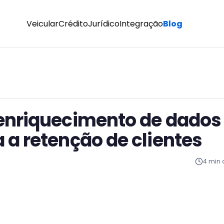
Veicular
Crédito
Jurídico
Integração
Blog
enriquecimento de dados
a retenção de clientes
4
min d