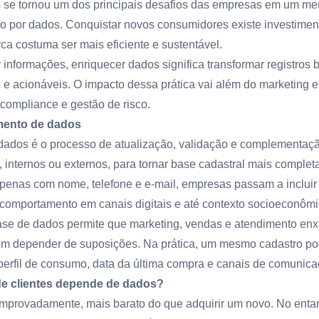
es se tornou um dos principais desafios das empresas em um m
do por dados. Conquistar novos consumidores existe investime
ca costuma ser mais eficiente e sustentável.
informações, enriquecer dados significa transformar registros 
 e acionáveis. O impacto dessa prática vai além do marketing 
compliance e gestão de risco.
mento de dados
dados é o processo de atualização, validação e complementaç
internos ou externos, para tornar base cadastral mais completa 
apenas com nome, telefone e e-mail, empresas passam a incluir
 comportamento em canais digitais e até contexto socioeconômi
se de dados permite que marketing, vendas e atendimento enx
em depender de suposições. Na prática, um mesmo cadastro po
perfil de consumo, data da última compra e canais de comunica
de clientes depende de dados?
omprovadamente, mais barato do que adquirir um novo. No entant