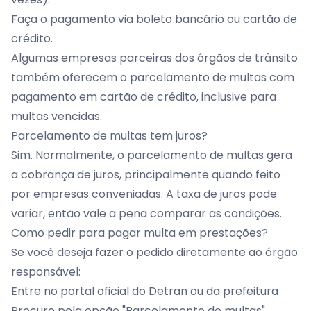
Faça o pagamento via boleto bancário ou cartão de
crédito.
Algumas empresas parceiras dos órgãos de trânsito
também oferecem o parcelamento de multas com
pagamento em cartão de crédito, inclusive para
multas vencidas.
Parcelamento de multas tem juros?
Sim. Normalmente, o parcelamento de multas gera
a cobrança de juros, principalmente quando feito
por empresas conveniadas. A taxa de juros pode
variar, então vale a pena comparar as condições.
Como pedir para pagar multa em prestações?
Se você deseja fazer o pedido diretamente ao órgão
responsável:
Entre no portal oficial do Detran ou da prefeitura
Procure pela opção "Parcelamento de multas"