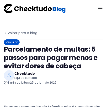
Voltar para o blog
Veicular
Parcelamento de multas: 5
passos para pagar menos e
evitar dores de cabeça
Checktudo
Equipe editorial
3
min de leitura
25 de jun. de 2025
Receber uma multa de trânsito não é uma situação