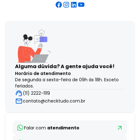
Alguma dúvida?
A gente ajuda você!
Horário de atendimento
De segunda a sexta-feira de 09h às 18h. Exceto
feriados.
(11) 2222-1119
contato@checktudo.com.br
Falar com
atendimento