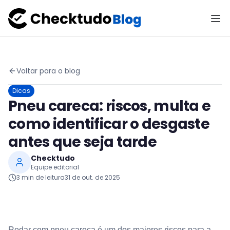
Voltar para o blog
Dicas
Pneu careca: riscos, multa e
como identificar o desgaste
antes que seja tarde
Checktudo
Equipe editorial
3
min de leitura
31 de out. de 2025
Rodar com pneu careca é um dos maiores riscos para a