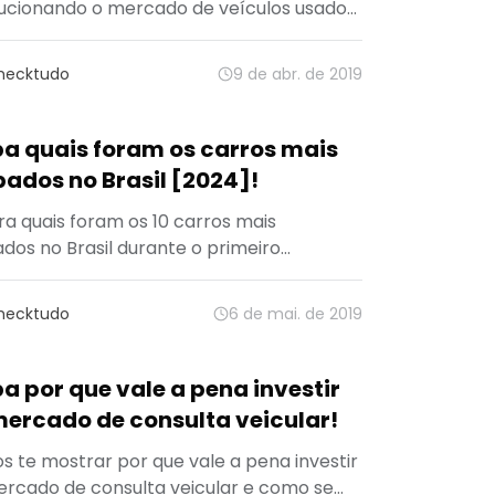
ucionando o mercado de veículos usados
inovos.
hecktudo
9 de abr. de 2019
ba quais foram os carros mais
ados no Brasil [2024]!
ra quais foram os 10 carros mais
dos no Brasil durante o primeiro
tre de 2024.
hecktudo
6 de mai. de 2019
a por que vale a pena investir
mercado de consulta veicular!
 te mostrar por que vale a pena investir
rcado de consulta veicular e como se