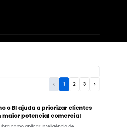
1
2
3
 o BI ajuda a priorizar clientes
 maior potencial comercial
bra como aplicar inteligência de