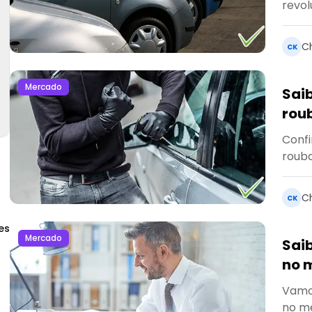
revol
e sem
C
CK
Mercado
Sai
roub
Confi
rouba
bimes
C
CK
es
Mercado
Saib
no 
Vamos
no me