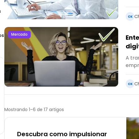
torn
s
C
CK
Mercado
os
Ent
digi
prec
A tra
empre
Vamos
os im
C
CK
Mostrando
1
–
6
de
17
artigos
Descubra como impulsionar