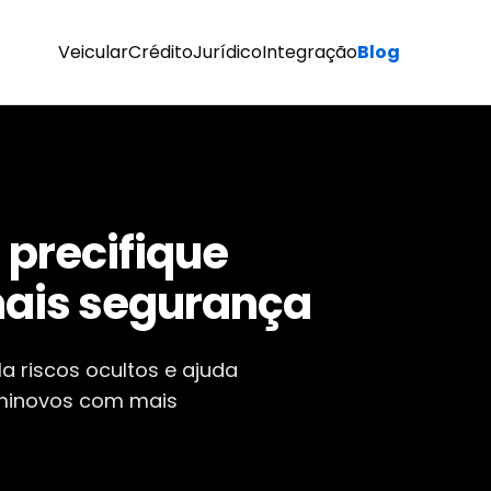
Veicular
Crédito
Jurídico
Integração
Blog
nas de checagem
novos contratos
agem eficientes antes de
financeiros e garantindo
a