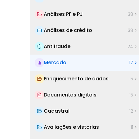
Análises PF e PJ
38
Análises de crédito
38
Antifraude
24
Mercado
17
Enriquecimento de dados
15
Documentos digitais
15
Cadastral
12
Avaliações e vistorias
11