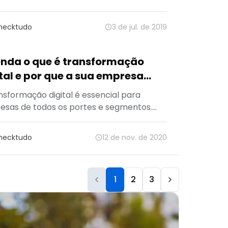
ar um representante da Checktudo!
hecktudo
3 de jul. de 2019
enda o que é transformação
tal e por que a sua empresa
isa!
nsformação digital é essencial para
sas de todos os portes e segmentos.
 te explicar como funciona e quais são
pactos!
hecktudo
12 de nov. de 2020
1
2
3