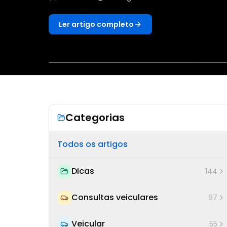
Ler artigo completo
Categorias
Todos os artigos
Dicas
144
Consultas veiculares
97
Veicular
55