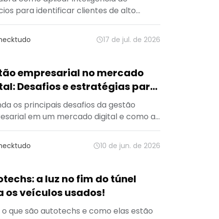
ios para identificar clientes de alto
cial, otimizar vendas e reduzir custos
cionais co
…
hecktudo
17 de jul. de 2026
tão empresarial no mercado
tal: Desafios e estratégias para
resas que querem crescer
da os principais desafios da gestão
sarial em um mercado digital e como a
logia pode impulsionar decisões mais
as.
hecktudo
10 de jun. de 2026
techs: a luz no fim do túnel
 os veículos usados!
 o que são autotechs e como elas estão