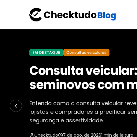
EM DESTAQUE
Dicas
Como criar roti
antes de fechar 
Descubra como criar rotinas de chec
fechar contratos, evitando prejuízos 
negociações seguras.
Checktudo
7 de ago. de 2026
1
min de leitur