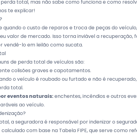
e perda total, mas não sabe como funciona e como resolv
s te explicar!
?
e quando o custo de reparos e troca de peças do veículo,
eu valor de mercado. Isso torna inviável a recuperação,
or vendê-lo em
leilão
como sucata.
tal
ns de perda total de veículos são:
nte colisões graves e capotamentos.
ando o veículo é roubado ou furtado e não é recuperado
rda total.
r eventos naturais:
enchentes, incêndios e outros eve
ráveis ao veículo.
denização?
tal, a seguradora é responsável por indenizar o segurad
 é calculado com base na
Tabela FIPE
, que serve como ref