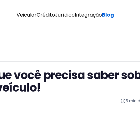
Veicular
Crédito
Jurídico
Integração
Blog
ue você precisa saber so
veículo!
5
min de