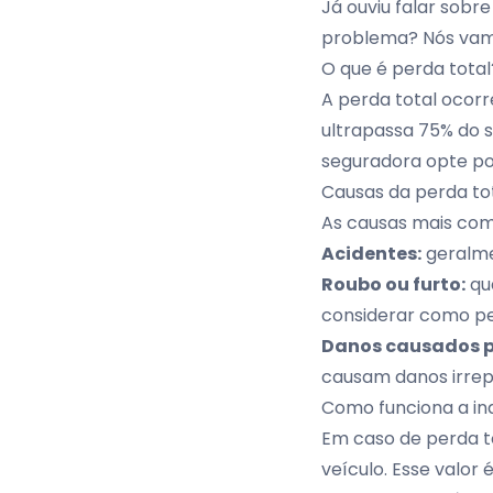
Já ouviu falar sobr
problema? Nós vamo
O que é perda total
A perda total ocorr
ultrapassa 75% do s
seguradora opte p
Causas da perda to
As causas mais comu
Acidentes:
geralme
Roubo ou furto:
qu
considerar como pe
Danos causados po
causam danos irrepa
Como funciona a in
Em caso de perda to
veículo. Esse valor