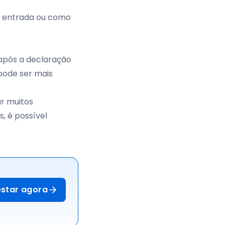
o entrada ou como
após a declaração
 pode ser mais
ar muitos
, é possível
estar agora