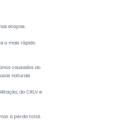
mas etapas:
a o mais rápido
danos causados ao
usas naturais.
ilitação, do
CRLV
e
mar a perda total.