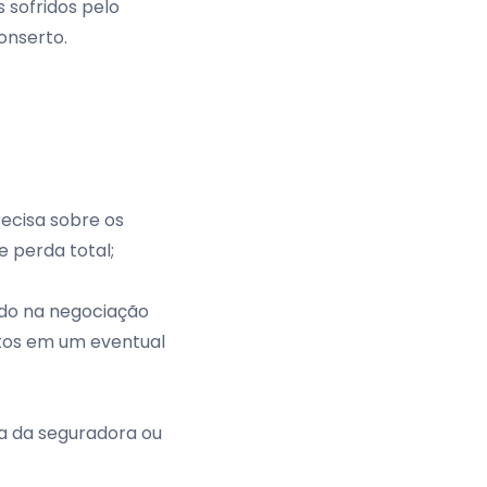
 sofridos pelo
onserto.
ecisa sobre os
e perda total;
ado na negociação
itos em um eventual
ia da seguradora ou