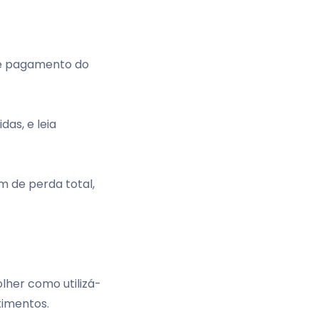
de pagamento do
as, e leia
m de perda total,
lher como utilizá-
timentos.