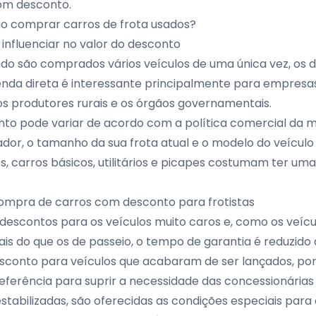
om desconto.
 comprar carros de frota usados?
influenciar no valor do desconto
o são comprados vários veículos de uma única vez, os 
enda direta é interessante principalmente para empresas
 os produtores rurais e os órgãos governamentais.
onto pode variar de acordo com a política comercial da
dor, o tamanho da sua frota atual e o modelo do veículo 
s, carros básicos, utilitários e picapes costumam ter um
compra de carros com desconto para frotistas
descontos para os veículos muito caros e, como os veícu
 do que os de passeio, o tempo de garantia é reduzido d
onto para veículos que acabaram de ser lançados, por
ferência para suprir a necessidade das concessionárias
tabilizadas, são oferecidas as condições especiais para o