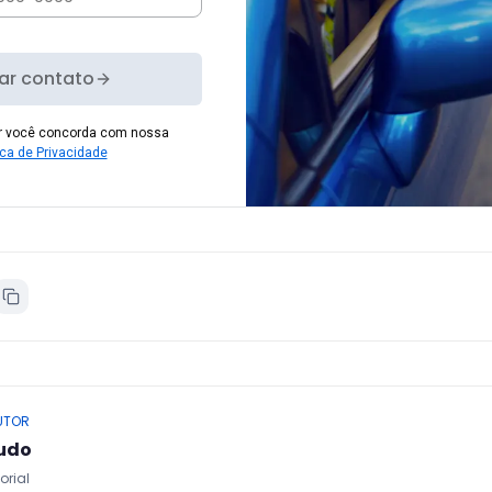
iar contato
er você concorda com nossa
ica de Privacidade
UTOR
udo
orial