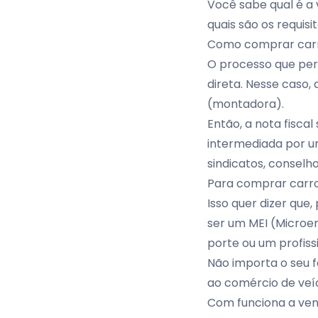
Você sabe qual é a
quais são os requis
Como comprar carr
O processo que per
direta
. Nesse caso,
(montadora).
Então, a nota fisca
intermediada por u
sindicatos, conselh
Para comprar carro
Isso quer dizer que
ser um
MEI
(Microem
porte ou um profissi
Não importa o seu 
ao comércio de veíc
Com funciona a ven