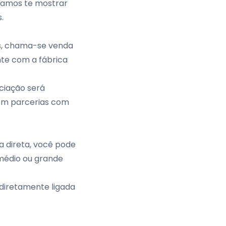
Vamos te mostrar
.
as, chama-se
venda
nte com a fábrica
ciação será
zem parcerias com
a direta, você pode
médio ou grande
diretamente ligada