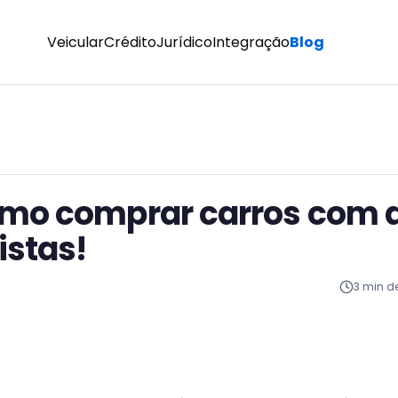
Veicular
Crédito
Jurídico
Integração
Blog
omo comprar carros com 
istas!
3
min de