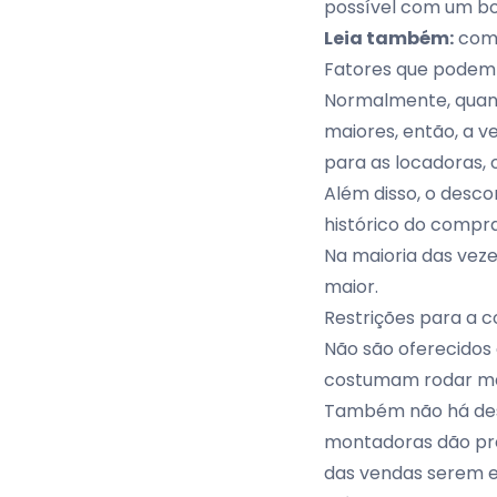
possível com um b
Leia também:
como
Fatores que podem 
Normalmente, quand
maiores, então, a v
para as
locadoras
,
Além disso, o desc
histórico do compra
Na maioria das veze
maior.
Restrições para a 
Não são oferecidos 
costumam rodar mais
Também não há desc
montadoras dão pre
das vendas serem es