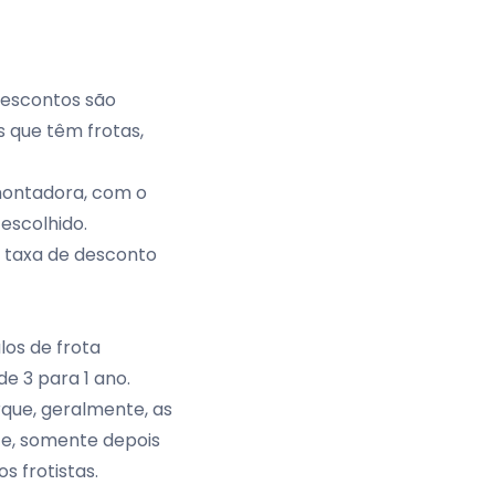
descontos são
 que têm frotas,
 montadora, com o
escolhido.
a taxa de desconto
los de frota
e 3 para 1 ano.
que, geralmente, as
 e, somente depois
s frotistas.