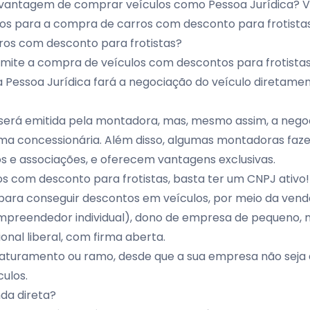
 vantagem de comprar veículos como Pessoa Jurídica? 
itos para a compra de carros com desconto para frotistas
os com desconto para frotistas?
mite a compra de veículos com descontos para frotist
 a Pessoa Jurídica fará a negociação do veículo diretame
l será emitida pela montadora, mas, mesmo assim, a nego
ma concessionária. Além disso, algumas montadoras fa
os e associações, e oferecem vantagens exclusivas.
s com desconto para frotistas, basta ter um CNPJ ativo!
, para conseguir descontos em veículos, por meio da vend
preendedor individual), dono de empresa de pequeno, 
onal liberal, com firma aberta.
faturamento ou ramo, desde que a sua empresa não seja 
ulos.
da direta?