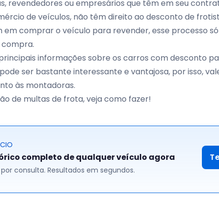
stas, revendedores ou empresários que têm em seu contrat
ércio de veículos, não têm direito ao desconto de frotis
m em comprar o veículo para
revender
, esse processo só
a compra.
 principais informações sobre os carros com desconto par
pode ser bastante interessante e vantajosa, por isso, va
unto às montadoras.
ão de multas de frota, veja como fazer!
ÓCIO
tórico completo de qualquer veículo agora
T
00 por consulta. Resultados em segundos.