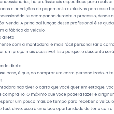
ncessionárias, há profissionais específicos para realiza
planos e condições de pagamento exclusivos para esse ti
ncessionária te acompanha durante o processo, desde a 
s-venda. A principal função desse profissional é te ajud
m a fábrica do veículo.
 direta
ente com a montadora, é mais fácil personalizar o carro 
por um preço mais acessível. Isso porque, o desconto será
.
nda direta
se caso, é que, ao comprar um carro personalizado, o t
s.
ntadora não tiver o carro que você quer em estoque, vo
de comprá-lo. O máximo que você poderá fazer é dirigir um
esperar um pouco mais de tempo para receber o veículo
o test drive, essa é uma boa oportunidade de ter o carr